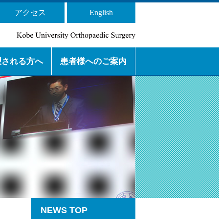
アクセス
English
望される方へ
患者様へのご案内
 専門研修プログラムの 目的と特
 基幹施設と連携施設
局長） からのメッセージ
 からのメッセージ
ッセージ
セージ
紹介
外来診療・ アクセスのご案
看護師からのお知らせ
下肢スポーツ
脊椎
下肢人工関節
腫瘍
上肢
外傷
リウマチ
内
NEWS TOP