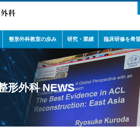
整形外科教室の歩み
研究・業績
臨床研修を希
教室の歴史
教室の学会活動
下肢スポーツ
脊椎
下肢人工関節
腫瘍
上肢
外傷
リウマチ
神戸大学整形外科
研修プログラムの
診療科長補佐（医
後期研修医の先輩
女性医師からのメ
留学生からのメッ
チームドクターの
クラブ活動の紹介
徴
形外科 NEWS