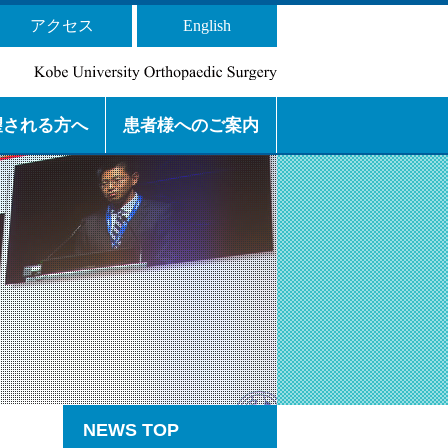
アクセス
English
望される方へ
患者様へのご案内
 専門研修プログラムの 目的と特
 基幹施設と連携施設
局長） からのメッセージ
 からのメッセージ
ッセージ
セージ
紹介
外来診療・ アクセスのご案
看護師からのお知らせ
下肢スポーツ
脊椎
下肢人工関節
腫瘍
上肢
外傷
リウマチ
内
NEWS TOP