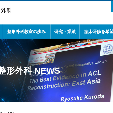
整形外科教室の歩み
研究・業績
臨床研修を希
教室の歴史
教室の学会活動
下肢スポーツ
脊椎
下肢人工関節
腫瘍
上肢
外傷
リウマチ
神戸大学整形外科
研修プログラムの
診療科長補佐（医
後期研修医の先輩
女性医師からのメ
留学生からのメッ
チームドクターの
クラブ活動の紹介
徴
形外科 NEWS