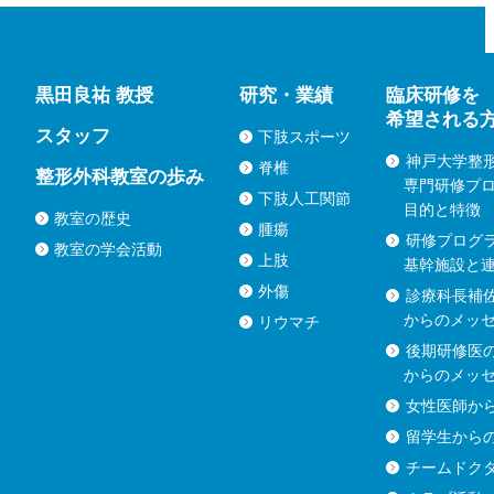
黒田良祐 教授
研究・業績
臨床研修を
希望される
スタッフ
下肢スポーツ
神戸大学整
脊椎
整形外科教室の歩み
専門研修プ
下肢人工関節
目的と特徴
教室の歴史
腫瘍
研修プログ
教室の学会活動
上肢
基幹施設と
外傷
診療科長補
からのメッ
リウマチ
後期研修医
からのメッ
女性医師か
留学生から
チームドク