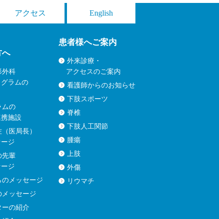
アクセス
English
患者様へご案内
方へ
外来診療・
形外科
アクセスのご案内
ログラムの
看護師からのお知らせ
下肢スポーツ
ラムの
脊椎
連携施設
下肢人工関節
佐（医局長）
腫瘍
セージ
上肢
の先輩
セージ
外傷
らのメッセージ
リウマチ
のメッセージ
ターの紹介