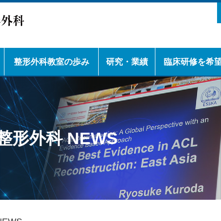
整形外科教室の歩み
研究・業績
臨床研修を希
教室の歴史
教室の学会活動
下肢スポーツ
脊椎
下肢人工関節
腫瘍
上肢
外傷
リウマチ
神戸大学整形外科
研修プログラムの
診療科長補佐（医
後期研修医の先輩
女性医師からのメ
留学生からのメッ
チームドクターの
クラブ活動の紹介
徴
形外科 NEWS