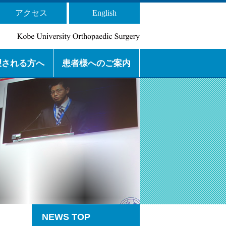
アクセス
English
望される方へ
患者様へのご案内
 専門研修プログラムの 目的と特
 基幹施設と連携施設
局長） からのメッセージ
 からのメッセージ
ッセージ
セージ
紹介
外来診療・ アクセスのご案
看護師からのお知らせ
下肢スポーツ
脊椎
下肢人工関節
腫瘍
上肢
外傷
リウマチ
内
NEWS TOP