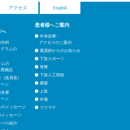
アクセス
English
患者様へご案内
方へ
外来診療・
形外科
アクセスのご案内
ログラムの
看護師からのお知らせ
下肢スポーツ
ラムの
脊椎
連携施設
下肢人工関節
佐（医局長）
腫瘍
セージ
上肢
の先輩
セージ
外傷
らのメッセージ
リウマチ
のメッセージ
ターの紹介