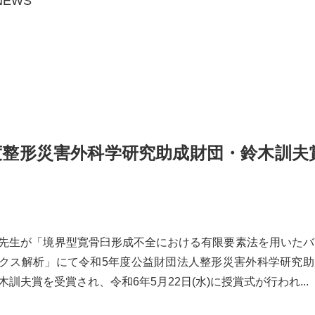
NEWS
度整形災害外科学研究助成財団・鈴木訓夫
先生が「境界型寛骨臼形成不全における有限要素法を用いたバ
クス解析」にて令和5年度公益財団法人整形災害外科学研究助
木訓夫賞を受賞され、令和6年5月22日(水)に授賞式が行われ...