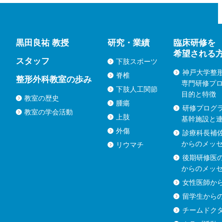
黒田良祐 教授
研究・業績
臨床研修を
希望される
スタッフ
下肢スポーツ
神戸大学整
脊椎
整形外科教室の歩み
専門研修プ
下肢人工関節
目的と特徴
教室の歴史
腫瘍
研修プログ
教室の学会活動
上肢
基幹施設と
外傷
診療科長補
からのメッ
リウマチ
後期研修医
からのメッ
女性医師か
留学生から
チームドク