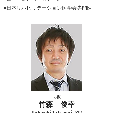
●日本リハビリテーション医学会専門医
助教
竹森 俊幸
Toshiyuki Takemori, MD