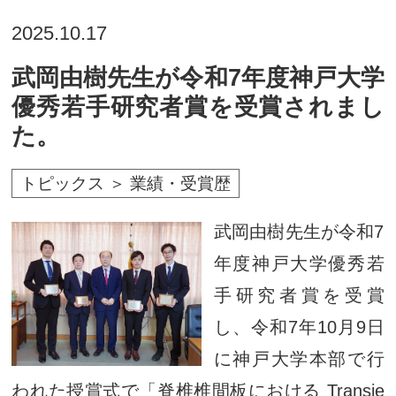
2025.10.17
武岡由樹先生が令和7年度神戸大学
優秀若手研究者賞を受賞されまし
た。
トピックス ＞ 業績・受賞歴
武岡由樹先生が令和7
年度神戸大学優秀若
手研究者賞を受賞
し、令和7年10月9日
に神戸大学本部で行
われた授賞式で「脊椎椎間板における Transie