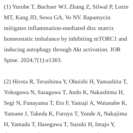
(1) Yurube T, Buchser WJ, Zhang Z, Silwal P, Lotze
MT, Kang JD, Sowa GA, Vo NV. Rapamycin
mitigates inflammation-mediated disc matrix
homeostatic imbalance by inhibiting mTORC1 and
inducing autophagy through Akt activation. JOR
Spine. 2024;7(1):e1303.
(2) Hirota R, Terashima Y, Ohnishi H, Yamashita T,
Yokogawa N, Sasagawa T, Ando K, Nakashima H,
Segi N, Funayama T, Eto F, Yamaji A, Watanabe K,
Yamane J, Takeda K, Furuya T, Yunde A, Nakajima
H, Yamada T, Hasegawa T, Suzuki H, Imajo Y,