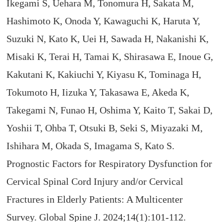
Ikegami S, Uehara M, Tonomura H, Sakata M,
Hashimoto K, Onoda Y, Kawaguchi K, Haruta Y,
Suzuki N, Kato K, Uei H, Sawada H, Nakanishi K,
Misaki K, Terai H, Tamai K, Shirasawa E, Inoue G,
Kakutani K, Kakiuchi Y, Kiyasu K, Tominaga H,
Tokumoto H, Iizuka Y, Takasawa E, Akeda K,
Takegami N, Funao H, Oshima Y, Kaito T, Sakai D,
Yoshii T, Ohba T, Otsuki B, Seki S, Miyazaki M,
Ishihara M, Okada S, Imagama S, Kato S.
Prognostic Factors for Respiratory Dysfunction for
Cervical Spinal Cord Injury and/or Cervical
Fractures in Elderly Patients: A Multicenter
Survey. Global Spine J. 2024;14(1):101-112.