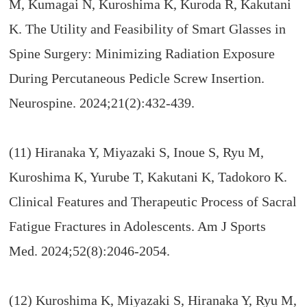
M, Kumagai N, Kuroshima K, Kuroda R, Kakutani
K. The Utility and Feasibility of Smart Glasses in
Spine Surgery: Minimizing Radiation Exposure
During Percutaneous Pedicle Screw Insertion.
Neurospine. 2024;21(2):432-439.
(11) Hiranaka Y, Miyazaki S, Inoue S, Ryu M,
Kuroshima K, Yurube T, Kakutani K, Tadokoro K.
Clinical Features and Therapeutic Process of Sacral
Fatigue Fractures in Adolescents. Am J Sports
Med. 2024;52(8):2046-2054.
(12) Kuroshima K, Miyazaki S, Hiranaka Y, Ryu M,