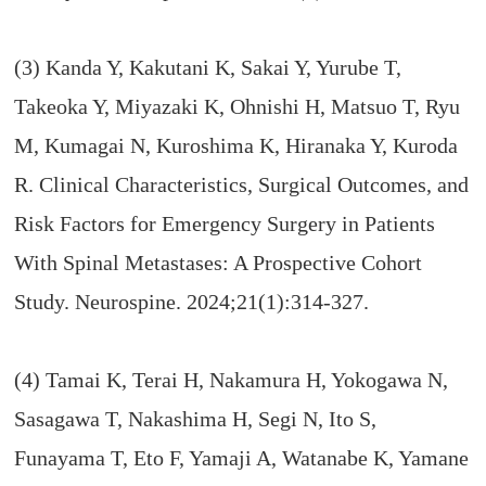
(3) Kanda Y, Kakutani K, Sakai Y, Yurube T,
Takeoka Y, Miyazaki K, Ohnishi H, Matsuo T, Ryu
M, Kumagai N, Kuroshima K, Hiranaka Y, Kuroda
R. Clinical Characteristics, Surgical Outcomes, and
Risk Factors for Emergency Surgery in Patients
With Spinal Metastases: A Prospective Cohort
Study. Neurospine. 2024;21(1):314-327.
(4) Tamai K, Terai H, Nakamura H, Yokogawa N,
Sasagawa T, Nakashima H, Segi N, Ito S,
Funayama T, Eto F, Yamaji A, Watanabe K, Yamane