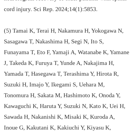
cord injury. Sci Rep. 2024;14(1):5853.
(5) Tamai K, Terai H, Nakamura H, Yokogawa N,
Sasagawa T, Nakashima H, Segi N, Ito S,
Funayama T, Eto F, Yamaji A, Watanabe K, Yamane
J, Takeda K, Furuya T, Yunde A, Nakajima H,
Yamada T, Hasegawa T, Terashima Y, Hirota R,
Suzuki H, Imajo Y, Ikegami S, Uehara M,
Tonomura H, Sakata M, Hashimoto K, Onoda Y,
Kawaguchi K, Haruta Y, Suzuki N, Kato K, Uei H,
Sawada H, Nakanishi K, Misaki K, Kuroda A,
Inoue G, Kakutani K, Kakiuchi Y, Kiyasu K,