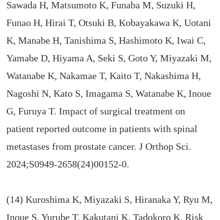
Sawada H, Matsumoto K, Funaba M, Suzuki H,
Funao H, Hirai T, Otsuki B, Kobayakawa K, Uotani
K, Manabe H, Tanishima S, Hashimoto K, Iwai C,
Yamabe D, Hiyama A, Seki S, Goto Y, Miyazaki M,
Watanabe K, Nakamae T, Kaito T, Nakashima H,
Nagoshi N, Kato S, Imagama S, Watanabe K, Inoue
G, Furuya T. Impact of surgical treatment on
patient reported outcome in patients with spinal
metastases from prostate cancer. J Orthop Sci.
2024;S0949-2658(24)00152-0.
(14) Kuroshima K, Miyazaki S, Hiranaka Y, Ryu M,
Inoue S, Yurube T, Kakutani K, Tadokoro K. Risk