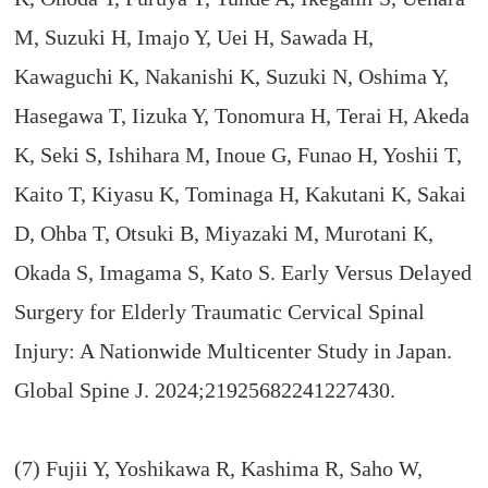
M, Suzuki H, Imajo Y, Uei H, Sawada H,
Kawaguchi K, Nakanishi K, Suzuki N, Oshima Y,
Hasegawa T, Iizuka Y, Tonomura H, Terai H, Akeda
K, Seki S, Ishihara M, Inoue G, Funao H, Yoshii T,
Kaito T, Kiyasu K, Tominaga H, Kakutani K, Sakai
D, Ohba T, Otsuki B, Miyazaki M, Murotani K,
Okada S, Imagama S, Kato S. Early Versus Delayed
Surgery for Elderly Traumatic Cervical Spinal
Injury: A Nationwide Multicenter Study in Japan.
Global Spine J. 2024;21925682241227430.
(7) Fujii Y, Yoshikawa R, Kashima R, Saho W,