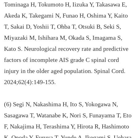
Tominaga H, Tokumoto H, Iizuka Y, Takasawa E,
Akeda K, Takegami N, Funao H, Oshima Y, Kaito
T, Sakai D, Yoshii T, Ohba T, Otsuki B, Seki S,
Miyazaki M, Ishihara M, Okada S, Imagama S,
Kato S. Neurological recovery rate and predictive
factors of incomplete AIS grade C spinal cord
injury in the older aged population. Spinal Cord.
2024;62(4):149-155.
(6) Segi N, Nakashima H, Ito S, Yokogawa N,
Sasagawa T, Watanabe K, Nori S, Funayama T, Eto
F, Nakajima H, Terashima Y, Hirota R, Hashimoto
K, Onoda Y, Furuya T, Yunde A, Ikegami S, Uehara