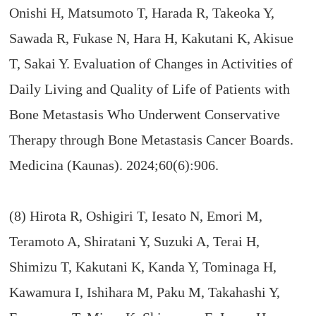
Onishi H, Matsumoto T, Harada R, Takeoka Y,
Sawada R, Fukase N, Hara H, Kakutani K, Akisue
T, Sakai Y. Evaluation of Changes in Activities of
Daily Living and Quality of Life of Patients with
Bone Metastasis Who Underwent Conservative
Therapy through Bone Metastasis Cancer Boards.
Medicina (Kaunas). 2024;60(6):906.
(8) Hirota R, Oshigiri T, Iesato N, Emori M,
Teramoto A, Shiratani Y, Suzuki A, Terai H,
Shimizu T, Kakutani K, Kanda Y, Tominaga H,
Kawamura I, Ishihara M, Paku M, Takahashi Y,