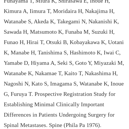
Funayama T, Miura K, Shirasawa E, Inoue H,
Kimura A, Iimura T, Moridaira H, Nakajima H,
Watanabe S, Akeda K, Takegami N, Nakanishi K,
Sawada H, Matsumoto K, Funaba M, Suzuki H,
Funao H, Hirai T, Otsuki B, Kobayakawa K, Uotani
K, Manabe H, Tanishima S, Hashimoto K, Iwai C,
Yamabe D, Hiyama A, Seki S, Goto Y, Miyazaki M,
Watanabe K, Nakamae T, Kaito T, Nakashima H,
Nagoshi N, Kato S, Imagama S, Watanabe K, Inoue
G, Furuya T. Prospective Registration Study for
Establishing Minimal Clinically Important
Differences in Patients Undergoing Surgery for
Spinal Metastases. Spine (Phila Pa 1976).