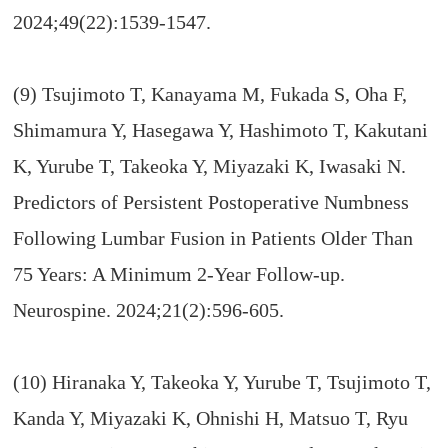
2024;49(22):1539-1547.
(9) Tsujimoto T, Kanayama M, Fukada S, Oha F,
Shimamura Y, Hasegawa Y, Hashimoto T, Kakutani
K, Yurube T, Takeoka Y, Miyazaki K, Iwasaki N.
Predictors of Persistent Postoperative Numbness
Following Lumbar Fusion in Patients Older Than
75 Years: A Minimum 2-Year Follow-up.
Neurospine. 2024;21(2):596-605.
(10) Hiranaka Y, Takeoka Y, Yurube T, Tsujimoto T,
Kanda Y, Miyazaki K, Ohnishi H, Matsuo T, Ryu