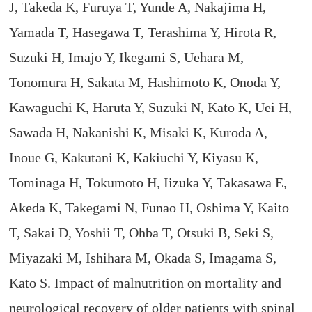
J, Takeda K, Furuya T, Yunde A, Nakajima H,
Yamada T, Hasegawa T, Terashima Y, Hirota R,
Suzuki H, Imajo Y, Ikegami S, Uehara M,
Tonomura H, Sakata M, Hashimoto K, Onoda Y,
Kawaguchi K, Haruta Y, Suzuki N, Kato K, Uei H,
Sawada H, Nakanishi K, Misaki K, Kuroda A,
Inoue G, Kakutani K, Kakiuchi Y, Kiyasu K,
Tominaga H, Tokumoto H, Iizuka Y, Takasawa E,
Akeda K, Takegami N, Funao H, Oshima Y, Kaito
T, Sakai D, Yoshii T, Ohba T, Otsuki B, Seki S,
Miyazaki M, Ishihara M, Okada S, Imagama S,
Kato S. Impact of malnutrition on mortality and
neurological recovery of older patients with spinal