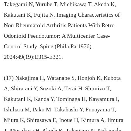
Takegami N, Yurube T, Michikawa T, Akeda K,
Kakutani K, Fujita N. Imaging Characteristics of
Non-Rheumatoid Arthritis Patients With Retro-
Odontoid Pseudotumor: A Multicenter Case-
Control Study. Spine (Phila Pa 1976).
2024;49(19):E315-E321.
(17) Nakajima H, Watanabe S, Honjoh K, Kubota
A, Shiratani Y, Suzuki A, Terai H, Shimizu T,
Kakutani K, Kanda Y, Tominaga H, Kawamura I,
Ishihara M, Paku M, Takahashi Y, Funayama T,
Miura K, Shirasawa E, Inoue H, Kimura A, Iimura
T, Moridaira H, Akeda K, Takegami N, Nakanishi