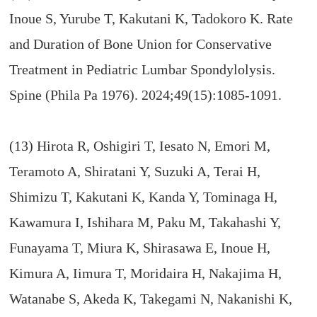
Inoue S, Yurube T, Kakutani K, Tadokoro K. Rate
and Duration of Bone Union for Conservative
Treatment in Pediatric Lumbar Spondylolysis.
Spine (Phila Pa 1976). 2024;49(15):1085-1091.
(13) Hirota R, Oshigiri T, Iesato N, Emori M,
Teramoto A, Shiratani Y, Suzuki A, Terai H,
Shimizu T, Kakutani K, Kanda Y, Tominaga H,
Kawamura I, Ishihara M, Paku M, Takahashi Y,
Funayama T, Miura K, Shirasawa E, Inoue H,
Kimura A, Iimura T, Moridaira H, Nakajima H,
Watanabe S, Akeda K, Takegami N, Nakanishi K,