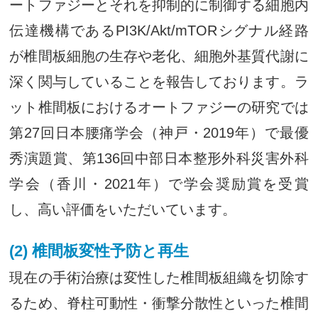
ートファジーとそれを抑制的に制御する細胞内
伝達機構であるPI3K/Akt/mTORシグナル経路
が椎間板細胞の生存や老化、細胞外基質代謝に
深く関与していることを報告しております。ラ
ット椎間板におけるオートファジーの研究では
第27回日本腰痛学会（神戸・2019年）で最優
秀演題賞、第136回中部日本整形外科災害外科
学会（香川・2021年）で学会奨励賞を受賞
し、高い評価をいただいています。
(2) 椎間板変性予防と再生
現在の手術治療は変性した椎間板組織を切除す
るため、脊柱可動性・衝撃分散性といった椎間