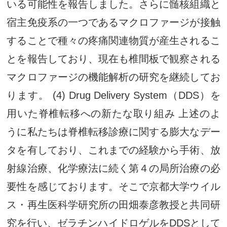
いる可能性を報告しました。さらに髄核組織と
宿主免疫系の一つであるマクロファージが接触
することで種々の疼痛関連物質が産生されるこ
とを報告しており、現在も椎間板で観察される
マクロファージの機能解析の研究を継続してお
ります。 (4) Drug Delivery System（DDS）を
用いた脊椎転移への新たな取り組み 上述のよ
うに私たちは脊椎転移診療に関する膨大なデー
タを有しており、これまでの経験から手術、放
射線治療、化学療法に続く第４の局所治療の必
要性を感じております。そこで京都大学ウイル
ス・再生医科学研究所の田畑泰彦教授と共同研
究を行い、ゼラチンハイドロゲルをDDSとして