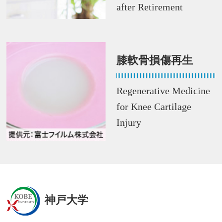
after Retirement
膝軟骨損傷再生
Regenerative Medicine
for Knee Cartilage
Injury
神戸大学