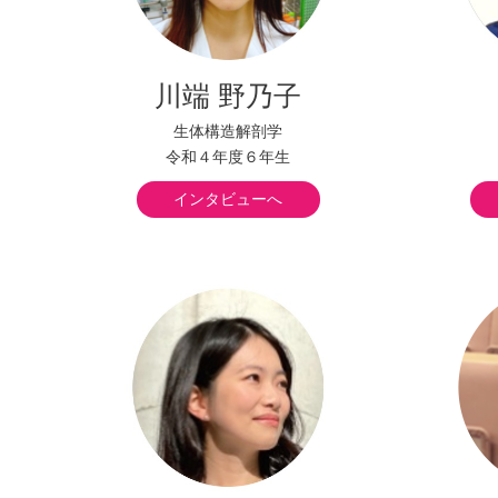
川端 野乃子
生体構造解剖学
令和４年度６年生
インタビューへ