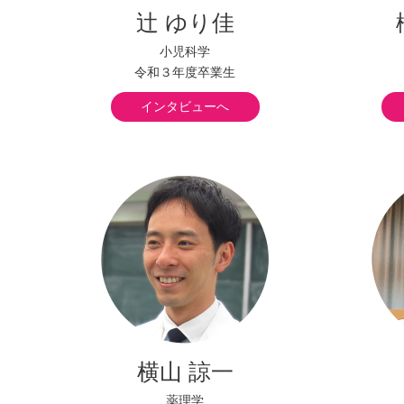
辻 ゆり佳
小児科学
令和３年度卒業生
インタビューへ
横山 諒一
薬理学