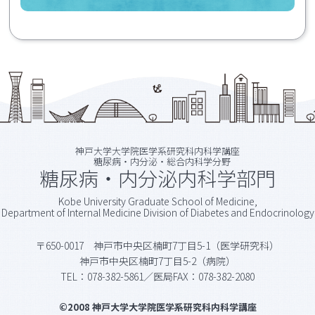
Cushing's Syndrome
大井佑夏先生の論文が「The Journal of
渡邊美季先生
：Pituitary Stalk
Clinical Endocrinology &
Interruption Syndrome Attributable
Metabolism」に掲載されました。
to a WDR11 Variant Presenting a
末松 那都先生の論文が「Diabetology
Pituitary-Specific Phenotype
International」に掲載されました。
2026.07
2026.03
灰野葵唯、冨永知里先生が若手奨励賞
乾妃那先生の論文が「Hormones」に掲
神戸大学大学院医学系研究科内科学講座
（後期）を受賞されました。
載されました。
糖尿病・内分泌・総合内科学分野
糖尿病・内分泌内科学部門
大町侑香先生の論文が「The Journal of
第252回日本内科学会近畿地方会におい
Clinical Endocrinology &
Kobe University Graduate School of Medicine,
Metabolism」に掲載されました。
て、灰野葵唯、冨永知里先生が
若手奨励賞
Department of Internal Medicine Division of Diabetes and Endocrinology
（後期）を受賞
されました。
〒650-0017 神戸市中央区楠町7丁目5-1（医学研究科）
灰野葵唯先生
：ヒドロコルチゾン経口
2026.02
神戸市中央区楠町7丁目5-2（病院）
投与による血中コルチゾール上昇抵抗
TEL：078-382-5861／医局FAX：078-382-2080
廣田先生、山本先生が参画された論文
性を示した副腎皮質機能低下症の1例
が「Journal of Diabetes
冨永知里先生
：22q11.2欠失症候群を背
Investigation」に掲載されました。
©2008 神戸大学大学院医学系研究科内科学講座