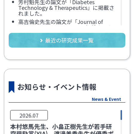
芳村魁先生の論文が「Diabetes
Technology & Therapeutics」に掲載さ
れました。
高吉倫史先生の論文が「Journal of
Diabetes Investigation」に掲載されま
した。
最近の研究成果一覧
小川渉先生が日本のNational
Coordinatorを務められた国際共同第III
相試験の成果が、「New England
Journal of Medicine」に掲載されまし
た。
共同研究が「Diabetes Research and
Clinical Practice」に掲載されました。
お知らせ・イベント情報
2026.05
News & Event
友藤清爾・浦井伸先生の論文が「Acta
Diabetologica」に掲載されました。
2026.07
浦井伸先生の論文が「Journal of
本村悠馬先生、小畠正樹先生が若手研
Endocrinological Investigation」に掲
究奨励賞(YIA)、渡邊美季先生が優秀ポ