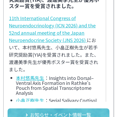
載されました。
スター賞を受賞されました。
森田靖子先生の論文が「Cureus」に掲
載されました。
11th International Congress of
共同研究が「Endocrine Journal」に掲
載されました。
Neuroendocrinology (ICN 2026) and the
多施設共同研究が「Journal of
52nd annual meeting of the Japan
Diabetes Science and Technology」に
Neuroendocrine Society (JNS 2026)
にお
掲載されました。
いて、本村悠馬先生、小畠正樹先生が若手
渡邊美季・浦井伸先生の論文が
「Endocrine」に掲載されました。
研究奨励賞(YIA)を受賞されました。また、
渡邊美季先生が優秀ポスター賞を受賞され
ました。
2026.04
本村悠馬先生
：Insights into Dorsal–
本村悠馬先生の論文が「JCEM Case
Ventral Axis Formation in Rathke’s
reports」に掲載されました。
Pouch from Spatial Transcriptome
Analysis
佐々木百合子先生の論文が「Journal of
Neurosurgery」に掲載されました。
小畠正樹先生
：Serial Salivary Cortisol
Profiles Reveal Delayed
齋藤 修一郎先生の論文が「The Journal
Pharmacodynamic Effects During
of Medical Investigation」に掲載され
お知らせ・イベント情報一覧
Early Osilodrostat Titration in
ました。