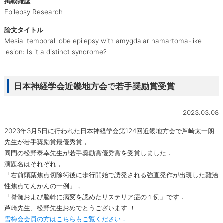
掲載雑誌
Epilepsy Research
論文タイトル
Mesial temporal lobe epilepsy with amygdalar hamartoma-like
lesion: Is it a distinct syndrome?
日本神経学会近畿地方会で若手奨励賞受賞
2023.03.08
2023年3月5日に行われた日本神経学会第124回近畿地方会で芦崎太一朗
先生が若手奨励賞最優秀賞，
同門の松野泰幸先生が若手奨励賞優秀賞を受賞しました．
演題名はそれぞれ，
「右前頭葉焦点切除術後に歩行開始で誘発される強直発作が出現した難治
性焦点てんかんの一例」，
「脊髄および脳幹に病変を認めたリステリア症の１例」です．
芦崎先生、松野先生おめでとうございます ！
雪梅会会員の方はこちらもご覧ください．