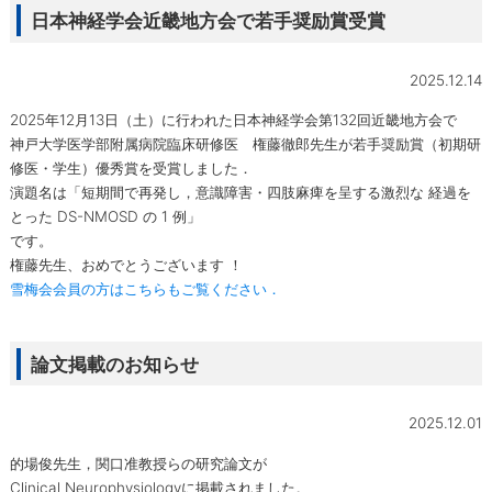
日本神経学会近畿地方会で若手奨励賞受賞
2025.12.14
2025年12月13日（土）に行われた日本神経学会第132回近畿地方会で
神戸大学医学部附属病院臨床研修医 権藤徹郎先生が若手奨励賞（初期研
修医・学生）優秀賞を受賞しました．
演題名は「短期間で再発し，意識障害・四肢麻痺を呈する激烈な 経過を
とった DS-NMOSD の 1 例」
です。
権藤先生、おめでとうございます ！
雪梅会会員の方はこちらもご覧ください．
論文掲載のお知らせ
2025.12.01
的場俊先生，関口准教授らの研究論文が
Clinical Neurophysiologyに掲載されました。