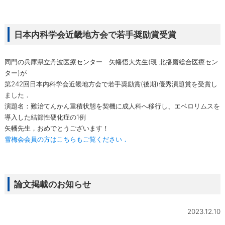
日本内科学会近畿地方会で若手奨励賞受賞
同門の兵庫県立丹波医療センター 矢幡悟大先生(現 北播磨総合医療セン
ター)が
第242回日本内科学会近畿地方会で若手奨励賞(後期)優秀演題賞を受賞し
ました．
演題名：難治てんかん重積状態を契機に成人科へ移行し、エベロリムスを
導入した結節性硬化症の1例
矢幡先生，おめでとうございます！
雪梅会会員の方はこちらもご覧ください．
論文掲載のお知らせ
2023.12.10