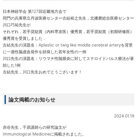
日本神経学会 第127回近畿地方会で
同門の兵庫県立丹波医療センター古結裕之先生，北播磨総合医療センター
川口巧祐先生が
それぞれ，若手奨励賞（内科専攻医）優秀賞，若手奨励賞（初期研修医）
優秀賞を受賞しました．
古結先生の演題名：Aplastic or twig like middle cerebral arteryを背景
に一過性脳虚血発作を頻発した若年女性の一例
川口先生の演題名：リウマチ性髄膜炎に対してステロイドパルス療法が著
効した1例
古結先生，川口先生おめでとうございます！
論文掲載のお知らせ
2024.01.19
赤谷先生，千原講師らの研究論文が
Immunological Medicineに掲載されました。