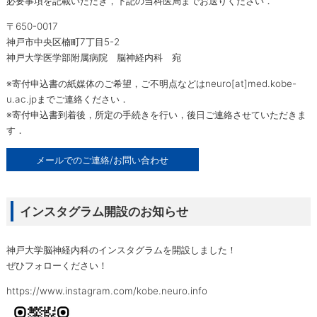
必要事項を記載いただき，下記の当科医局までお送りください．
学生 / 研修医教育、専門研修について
〒650-0017
神戸市中央区楠町7丁目5-2
神戸大学医学部附属病院 脳神経内科 宛
雪梅会ログイン
※寄付申込書の紙媒体のご希望，ご不明点などはneuro[at]med.kobe-
メールでのお問い合わせ
u.ac.jpまでご連絡ください．
※寄付申込書到着後，所定の手続きを行い，後日ご連絡させていただきま
す．
メールでのご連絡/お問い合わせ
インスタグラム開設のお知らせ
神戸大学脳神経内科のインスタグラムを開設しました！
ぜひフォローください！
https://www.instagram.com/kobe.neuro.info