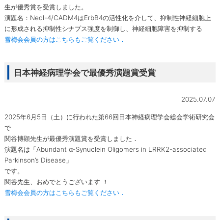
生が優秀賞を受賞しました。
演題名：Necl-4/CADM4はErbB4の活性化を介して、抑制性神経細胞上
に形成される抑制性シナプス強度を制御し、神経細胞障害を抑制する
雪梅会会員の方はこちらもご覧ください．
日本神経病理学会で最優秀演題賞受賞
2025.07.07
2025年6月5日（土）に行われた第66回日本神経病理学会総会学術研究会
で
関谷博顕先生が最優秀演題賞を受賞しました．
演題名は「Abundant α-Synuclein Oligomers in LRRK2-associated
Parkinson’s Disease」
です。
関谷先生、おめでとうございます ！
雪梅会会員の方はこちらもご覧ください．