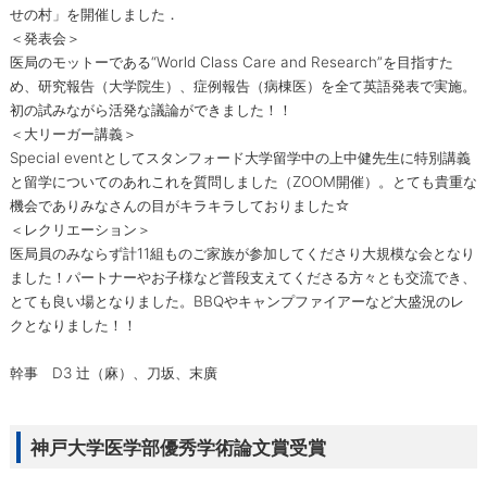
せの村」を開催しました．
＜発表会＞
医局のモットーである“World Class Care and Research”を目指すた
め、研究報告（大学院生）、症例報告（病棟医）を全て英語発表で実施。
初の試みながら活発な議論ができました！！
＜大リーガー講義＞
Special eventとしてスタンフォード大学留学中の上中健先生に特別講義
と留学についてのあれこれを質問しました（ZOOM開催）。とても貴重な
機会でありみなさんの目がキラキラしておりました☆
＜レクリエーション＞
医局員のみならず計11組ものご家族が参加してくださり大規模な会となり
ました！パートナーやお子様など普段支えてくださる方々とも交流でき、
とても良い場となりました。BBQやキャンプファイアーなど大盛況のレ
クとなりました！！
幹事 D3 辻（麻）、刀坂、末廣
神戸大学医学部優秀学術論文賞受賞