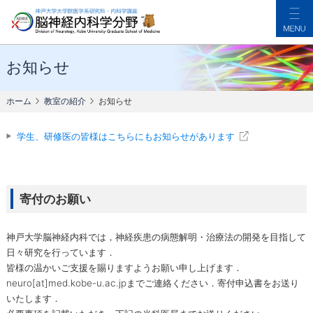
教室の紹介
お知らせ
ごあいさつ
ホーム
教室の紹介
お知らせ
メンバー紹介
お知らせ
学生、研修医の皆様はこちらにもお知らせがあります
診療について
診療内容
外来のご案内
寄付のお願い
病棟・検査室
研究について
神戸大学脳神経内科では，神経疾患の病態解明・治療法の開発を目指して
日々研究を行っています．
研究内容
皆様の温かいご支援を賜りますようお願い申し上げます．
業績集
neuro[at]med.kobe-u.ac.jpまでご連絡ください．寄付申込書をお送り
いたします．
教育・研修