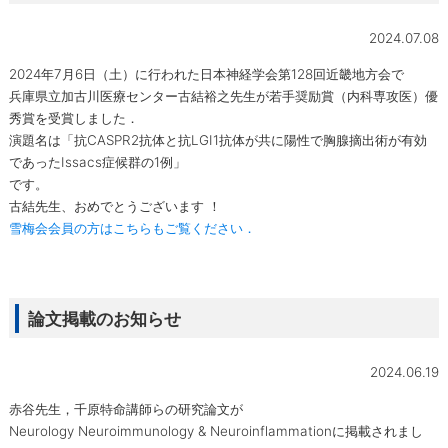
2024.07.08
2024年7月6日（土）に行われた日本神経学会第128回近畿地方会で
兵庫県立加古川医療センター古結裕之先生が若手奨励賞（内科専攻医）優
秀賞を受賞しました．
演題名は「抗CASPR2抗体と抗LGI1抗体が共に陽性で胸腺摘出術が有効
であったIssacs症候群の1例」
です。
古結先生、おめでとうございます ！
雪梅会会員の方はこちらもご覧ください．
論文掲載のお知らせ
2024.06.19
赤谷先生，千原特命講師らの研究論文が
Neurology Neuroimmunology & Neuroinflammationに掲載されまし