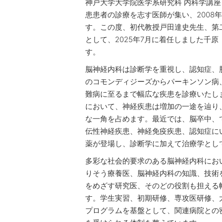
神戸大学大学院医学系研究科 内科学講座
患患者の診療を志す医師が集い、2008
す。この度、初代教授戸田達史先生、第
として、2025年7月に着任しました千
す。
脳神経内科は診断学を重視し、認知症、
のコモンディジーズからパーキンソン病
難病に至るまで幅広な疾患を診療いたし
において、神経疾患は増加の一途を辿り
な一角を占めます。最近では、脳卒中、
伝性神経疾患、神経免疫疾患、認知症に
薬が登場し、診断学に加えて治療学とし
多彩な社会的要求のある脳神経内科にお
りそう療養医、脳神経内科の知識、技術
をめざす研究医、そのどの役割も担える
す。学生実習、初期研修、専攻医研修、
プログラムを基盤として、関連病院との