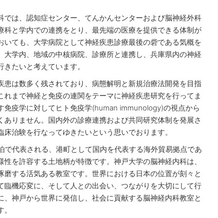
科では、認知症センター、てんかんセンターおよび脳神経外科
療科と学内での連携をとり、最先端の医療を提供できる体制が
おいても、大学病院として神経疾患診療最後の砦である気概を
、大学内、地域の中核病院、診療所と連携し、兵庫県内の神経
行きたいと考えています。
疾患は数多く残されており、病態解明と新規治療法開発を目指
これまで神経と免疫の連関をテーマに神経疾患研究を行ってま
学に対してヒト免疫学(human immunology)の視点から
くありません。国内外の診療連携および共同研究体制を発展さ
臨床治験を行なってゆきたいという思いでおります。
の泊で代表される、港町として国内を代表する海外貿易拠点であ
様性を許容する土地柄が特徴です。神戸大学の脳神経内科は、
琢磨する活気ある教室です。世界における日本の位置が刻々と
て臨機応変に、そして人との出会い、つながりを大切にして行
に、神戸から世界に発信し、社会に貢献する脳神経内科教室と
す。