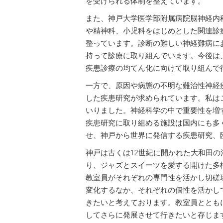
を受けられる体制を整えています。
また、神戸大学医学部附属病院脳神経内
や精神科、小児科をはじめとした関連診
整っています。診断の難しい神経難病に
持って診療に取り組んでいます。今後は
疾患診療の均てん化に向けて取り組んで
一方で、原因や病態の不明な難治性神経
した疾患研究が求められています。私は
いりました。神経科学の中で重要性を増す免疫
疾患研究に取り組める施設は国内にも多
せ、神戸から世界に発信する疾患研究、
神戸は古くは12世紀に開かれた大和田
り、ジャズとスイーツを愛する開けた多
教室員がそれぞれの専門性を活かし切磋
変化するなか、それぞれの個性を活かし
きたいと考えております。教室員ととも
してさらに発展させて行きたいと存じま