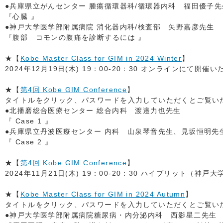
●兵庫県立がんセンター 腫瘍循環器科/循環器内科 福田優子先
『心臓 』
●神戸大学医学部附属病院 消化器内科/検査部 矢野嘉彦先生
『腹部 コモンの腹痛を診断するには 』
★【
Kobe Master Class for GIM in 2024 Winter
】
2024年12月19日(木) 19：00-20：30 オンラインにて開催
★【
第4回 Kobe GIM Conference
】
タイトルをクリック、パスワードを入力していただくとご覧いただ
●北播磨総合医療センター 総合内科 渡邉力也先生
『 Case 1 』
●兵庫県立丹波医療センター 内科 山泉琴音先生、見坂恒明先
『 Case 2 』
★【
第4回 Kobe GIM Conference
】
2024年11月21日(木) 19：00-20：30 ハイブリット（
★【
Kobe Master Class for GIM in 2024 Autumn
】
タイトルをクリック、パスワードを入力していただくとご覧いただ
●神戸大学医学部附属病院糖尿病・内分泌内科 西影星二先生