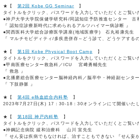
★【
第2回 Kobe GG Seminar
】
タイトルをクリック、パスワードを入力していただくとご覧いただ
●神戸大学大学院保健学研究科/同認知症予防推進センター 古
『 認知症診療新時代に求められるアルツハイマー病診断 』
●関西医科大学総合診療医学講座(地域医療学) 石丸裕康先生
『 マルチモビディティ/多疾患併存～どう診て、どうケアするの
★【
第1回 Kobe Physical Boot Camp
】
タイトルをクリック、パスワードを入力していただくとご覧いただ
●甲南医療センター救急科／ICU 宮﨑勇輔先生
『 救急 』
●北播磨総合医療センター脳神経内科／脳卒中・神経副センタ
『 下肢静脈 』
★【
第4回 e熱血総合内科塾
】
2023年7月27日(木) 17：30-18：30オンラインにて開催い
★【
第18回 神戸内科塾
】
タイトルをクリック、パスワードを入力していただくとご覧いただ
●神鋼記念病院 緩和治療科 山川 宣先生
『 せん妄は疾病でもなければ、治すこともできない 『せん妄が