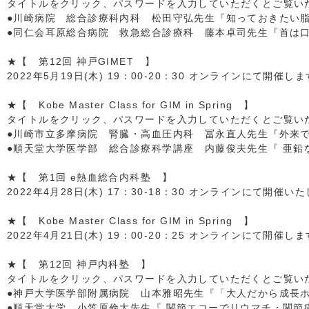
タイトルをクリック、パスワードを入力していただくとご覧いただ
●川崎病院 総合診療科内科 松田守弘先生『知っておきたい
●同仁会耳原総合病院 救急総合診療科 藤本卓司先生『首は
★【 第12回 神戸GIMET 】
2022年5月19日(木) 19：00-20：30 オンラインにて開催し
★【 Kobe Master Class for GIM in Spring 】
タイトルをクリック、パスワードを入力していただくとご覧いただ
●川崎市立多摩病院 腎臓・高血圧内科 冨永直人先生『外来
●順天堂大学医学部 総合診療科学講座 内藤俊夫先生『 亜鉛
★【 第1回 e熱血総合内科塾 】
2022年4月28日(木) 17：30-18：30 オンラインにて開催い
★【 Kobe Master Class for GIM in Spring 】
2022年4月21日(木) 19：00-20：25 オンラインにて開催し
★【 第12回 神戸内科塾 】
タイトルをクリック、パスワードを入力していただくとご覧いただ
●神戸大学医学部附属病院 山本雅昭先生『「大人だから成長
●順天堂大学 小笠原倫大先生『 関節エコーでリウマチ・関節