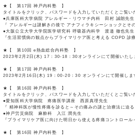
★【 第17回 神戸内科塾 】
タイトルをクリック、パスワードを入力していただくとご覧いただ
●兵庫医科大学病院 アレルギー・リウマチ内科 田村 誠朗先生
『 アレルギーは謎解きの後で アナフィラキシーショックとその対応
●大阪公立大学大学院医学研究科 呼吸器内科学 渡邉 徹也先生
『生活習慣病の観点からプライマリケア医と考える COPD 診療
★【 第10回 e熱血総合内科塾 】
2023年2月2日(木) 17：30-18：30オンラインにて開催いた
★【 第17回 神戸内科塾 】
2023年2月16日(木) 19：00-20：30 オンラインにて開催し
★【 第16回 神戸内科塾 】
タイトルをクリック、パスワードを入力していただくとご覧いただ
●愛知医科大学病院 疼痛医学講座 西原真理先生
『 精神科医が慢性疼痛を診ると～その痛みの謎と治療法に迫る
●神戸労災病院 麻酔科 入江 潤先生
『プライマリケア医に向けた明日から使える疼痛コントロール
★【 第16回 神戸内科塾 】