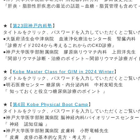
『肝炎・脂肪性肝疾患の最近の話題～血糖・脂質管理も含めて
★【
第23回神戸内科塾
】
タイトルをクリック、パスワードを入力していただくとご覧いただ
●大阪府済生会中津病院 血液浄化療法センター長 腎臓内科
『診療ガイド2024から考えるこれからのCKD診療』
●神戸大学医学部附属病院 膠原病リウマチ内科 上田洋先生
『関節リウマチ診断・治療のポイント～関節リウマチ診療ガイド
★【
Kobe Master Class for GIM in 2024 Winter
】
タイトルをクリック、パスワードを入力していただくとご覧いただ
●明石医療センター 糖尿病・内分泌内科 中村友昭先生
『 知っておくと役立つ糖尿病診療のポイント 』
★【
第4回 Kobe Physical Boot Camp
】
タイトルをクリック、パスワードを入力していただくとご覧いただ
●神戸大学医学部附属病院 脳神経内科/バイオリソースセンタ
『 神経 認知症編 』
●神戸大学医学部附属病院 皮膚科 小野竜輔先生
『 皮膚 皮疹の基本的な見方・考え方 』