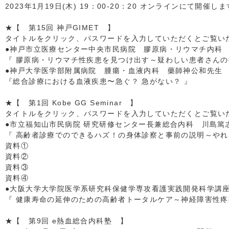
2023年1月19日(木) 19：00-20：20 オンラインにて開催し
★【 第15回 神戸GIMET 】
タイトルをクリック、パスワードを入力していただくとご覧いただ
●神戸市立医療センター中央市民病院 膠原病・リウマチ内科
『 膠原病・リウマチ性疾患を見つけ出す～疑わしい患者さんの
●神戸大学医学部附属病院 腫瘍・血液内科 藥師神公和先生
『総合診療における血液疾患〜急ぐ？ 急がない？ 』
★【 第1回 Kobe GG Seminar 】
タイトルをクリック、パスワードを入力していただくとご覧いただ
●市立福知山市民病院 研究研修センター長兼総合内科 川島篤
『 高齢者診療でのできるハズ！の身体診察と事前の説明～やれ
資料①
資料②
資料③
資料④
●大阪大学大学院医学系研究科保健学専攻看護実践開発科学講
『 健康寿命の延伸のための高齢者トータルケア～神経障害性疼
★【 第9回 e熱血総合内科塾 】