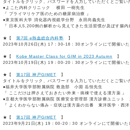
タイトルをクリック、パスワードを入力していただくとご覧いただ
●よこた内科クリニック 横田 一樹先生
『 プライマリケア医のための糖尿病治療 』
●東京医科大学 消化器内視鏡学分野 永田尚義先生
『 日本人5,200例の解析から見えてきた生活習慣が及ぼす腸
★【
第7回 e熱血総合内科塾
】
2023年10月26日(木) 17：30-18：30オンラインにて開催い
★【
Kobe Master Class for GIM in 2023 Autumn
】
2023年10月19日(木) 19：00-20：30オンラインにて開催い
★【
第17回 神戸GIMET
】
タイトルをクリック、パスワードを入力していただくとご覧いただ
●福井大学医学部附属病院 救急部 小淵 岳恒先生
『 ここだけは押さえておきたい外来・病棟で使える漢方薬 』
●京都大学医学部附属病院 医療安全管理部 漢方診療ユニット 
『 よくわからない痛み・症状は漢方薬の出番 東洋医学・西洋
★【
第17回 神戸GIMET
】
2023年9月21日(木) 19：00-20：30 オンラインにて開催い