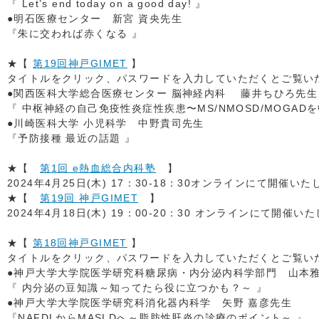
『 Let’s end today on a good day! 』
●明石医療センター 新宮 資央先生
『朱に交われば赤くなる 』
★【
第19
回神戸GIMET
】
タイトルをクリック、パスワードを入力していただくとご覧いただ
●関西医科大学総合医療センター 脳神経内科 藤井ちひろ先生
『 中枢神経の自己免疫性炎症性疾患〜MS/NMOSD/MOGAD
●川崎医科大学 小児科学 中野貴司先生
『予防接種 最近の話題 』
★【
第1回 e熱血総合内科塾
】
2024年4月25日(木) 17：30-18：30オンラインにて開催い
★【
第19
回 神戸GIMET
】
2024年4月18日(木) 19：00-20：30 オンラインにて開催い
★【
第18
回神戸GIMET
】
タイトルをクリック、パスワードを入力していただくとご覧いただ
●神戸大学大学院医学研究科糖尿病・内分泌内科学部門 山本
『 内分泌の豆知識～知ってたら役に立つかも？～ 』
●神戸大学大学院医学研究科消化器内科学 矢野 嘉彦先生
『NAFDLからMASLDへ～脂肪性肝炎の診療のポイント～ 』