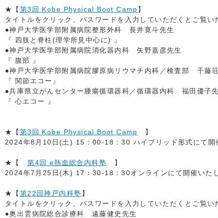
★【
第3回 Kobe Physical Boot Camp
】
タイトルをクリック、パスワードを入力していただくとご覧いただ
●神戸大学医学部附属病院整形外科 長井寛斗先生
『 四肢と脊柱(理学所見中心に) 』
●神戸大学医学部附属病院消化器内科 矢野嘉彦先生
『 腹部 』
●神戸大学医学部附属病院膠原病リウマチ内科／検査部 千藤
『 関節エコー』
●兵庫県立がんセンター腫瘍循環器科／循環器内科 福田優子
『 心エコー 』
★【
第3回 Kobe Physical Boot Camp
】
2024年8月10日(土) 15：00-18：30 ハイブリッド形式に
★【
第4回 e熱血総合内科塾
】
2024年7月25日(木) 17：30-18：30オンラインにて開催い
★【
第22回神戸内科塾
】
タイトルをクリック、パスワードを入力していただくとご覧いただ
●奥出雲病院総合診療科 遠藤健史先生