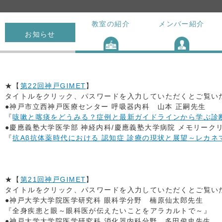
教室の紹介
メンバー紹介
お知らせ
★【
第22回神戸GIMET
】
タイトルをクリック、パスワードを入力していただくとご覧いただ
●神戸市立西神戸医療センター 呼吸器内科 山本 正嗣先生
『
咳嗽と喀痰をどうみる？症例と最新ガイドラインから学ぶ診
●慶應義塾大学医学部 神経内科/慶應義塾大学病院 メモリーク
『
抗Aβ抗体薬時代における 認知症 診療の現状と展望～レカ
★【
第21回神戸GIMET
】
タイトルをクリック、パスワードを入力していただくとご覧いただ
●神戸大学大学院医学研究科 眼科学分野 楠原仙太郎先生
『全身疾患と眼～眼科医が伝えたいことをアラカルトで～』
●神戸大学大学院医学研究科 消化器内科分野 多田俊史先生