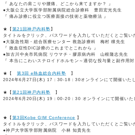
『 あなたの肩こりや腰痛、どこから来てますか？ 』
●大阪公立大学医学部附属病院総合診療科 豊田宏光先生
『 痛み診療に役立つ医療面接の技術と薬物療法 』
★【
第21回神戸内科塾
】
タイトルをクリック、パスワードを入力していただくとご覧いただ
●大阪急性期・総合医療センター 救急診療科 梅村 穣先生
『 敗血症性DIC診療のこれまでとこれから 』
●加古川中央市民病院 リウマチ・膠原病内科 山根隆志先生
『 本当にこわいステロイドホルモン～適切な投与量と副作用対
★【
第3回 e熱血総合内科塾
】
2024年6月27日(木) 17：30-18：30オンラインにて開催い
★【
第21回神戸内科塾
】
2024年6月20日(木) 19：00-20：30 オンラインにて開催い
★【
第3回Kobe GIM Conference
】
タイトルをクリック、パスワードを入力していただくとご覧いただ
●神戸大学医学部附属病院 小林 知貴先生