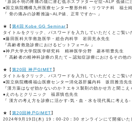
『原因不明の疼痛の陰に潜む低ホスファターゼ症~ALP 低値に注
●国立病院機構九州医療センター整形外科・リウマチ科 福士
『 骨の痛みの診断推論~ALP値、正常ですか~ 』
★【
第4回 Kobe GG Seminar
】
タイトルをクリック、パスワードを入力していただくとご覧いただ
●藤田医科大学救急医学・総合内科学 岩田充永先生
『高齢者救急診療におけるピットフォール 』
●神戸大学大学院医学研究科 精神医学分野 菱本明豊先生
『 高齢者の精神科診療の見たて～認知症診療におけるその他の
★【
第20回 神戸GIMET
】
タイトルをクリック、パスワードを入力していただくとご覧いただ
●国立病院機構福山医療センター消化器肝臓内科 坂田雅浩先
『漢方薬はなぜ効かないのか？エキス製剤の効かせ方と聞こえ
●えのもとクリニック 福原慎也先生
『 漢方の考え方を診療に活かす‐気・血・水を現代風に考える‐
★【
第20回神戸GIMET
】
2024年9月19日(木) 19：00-20：30 オンラインにて開催い