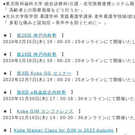
●東京医科歯科大学 総合診療科/介護・在宅医療連携システム
『 高齢者との医療面接をどう行うか 』
●大分大学医学部 看護学科 実践看護学講座 老年看護学領域/
『 多彩な痛みと認知症～骨卒中を防ぐために～ 』
★【
第20回 神戸内科塾
】
2024年2月15日(木) 19：00-20：25オンラインにて開催い
★【
第19回 神戸内科塾
】
2024年1月18日(木) 19：00-20：20オンラインにて開催い
★【
第3回 Kobe GG セミナー
】
2023年12月7日(木) 19：00-20：25オンラインにて開催い
★【
第8回 e熱血総合内科塾
】
2023年11月30日(木) 17：30-18：30オンラインにて開催い
★【
Kobe GIM カンファレンス
】
2023年11月16日(木) 19：00-20：30オンラインにて開催い
★【
Kobe Master Class for GIM in 2023 Autumn
】