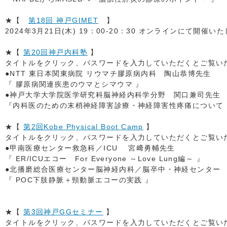
★【
第18
回 神戸GIMET
】
2024年3月21日(木) 19：00-20：30 オンラインにて開催い
★【
第20
回神戸内科塾
】
タイトルをクリック、パスワードを入力していただくとご覧いただ
●NTT 東日本関東病院 リウマチ膠原病内科 陶山恭博先生
『 膠原病関連疾患のウマとシマウマ 』
●神戸大学大学院医学研究科脳神経内科学分野 関口兼司先生
『内科医のための末梢神経障害診療・神経障害性疼痛について 
★【
第2
回Kobe Physical Boot Camp
】
タイトルをクリック、パスワードを入力していただくとご覧いただ
●甲南医療センター救急科／ICU 宮﨑勇輔先生
『 ER/ICUエコー For Everyone ～Love Lung編～ 』
●北播磨総合医療センター脳神経内科／脳卒中・神経センター
『 POC下肢静脈＋頸動脈エコーの実践 』
★【
第3回神戸GGセミナー
】
タイトルをクリック、パスワードを入力していただくとご覧いただ