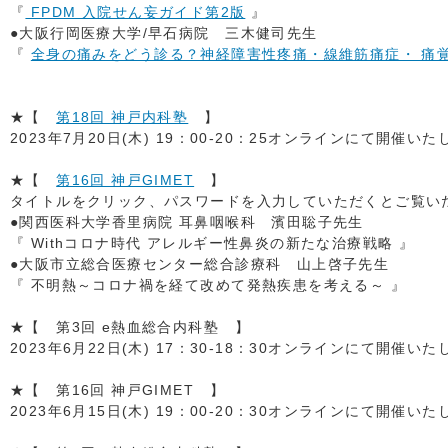
『
FPDM 入院せん妄ガイド第2版
』
●大阪行岡医療大学/早石病院 三木健司先生
『
全身の痛みをどう診る？神経障害性疼痛・線維筋痛症・ 痛
★【
第18回 神戸内科塾
】
2023年7月20日(木) 19：00-20：25オンラインにて開催い
★【
第16回 神戸GIMET
】
タイトルをクリック、パスワードを入力していただくとご覧いただ
●関西医科大学香里病院 耳鼻咽喉科 濱田聡子先生
『 Withコロナ時代 アレルギー性鼻炎の新たな治療戦略 』
●大阪市立総合医療センター総合診療科 山上啓子先生
『 不明熱～コロナ禍を経て改めて発熱疾患を考える～ 』
★【 第3回 e熱血総合内科塾 】
2023年6月22日(木) 17：30-18：30オンラインにて開催い
★【 第16回 神戸GIMET 】
2023年6月15日(木) 19：00-20：30オンラインにて開催い