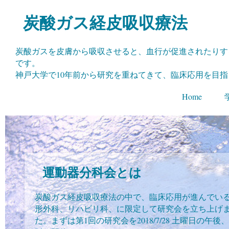
​炭酸ガス経皮吸収療法
炭酸ガスを皮膚から吸収させると、血行が促進されたりす
です。
神戸大学で10年前から研究を重ねてきて、臨床応用を目
Home
運動器分科会とは
炭酸ガス経皮吸収療法の中で、臨床応用が進んでい
形外科、リハビリ科、に限定して研究会を立ち上げ
た。まずは第1回の研究会を2018/7/28 土曜日の午後