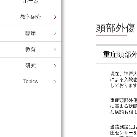
ホーム
教室紹介
頭部外傷
臨床
教育
重症頭部
研究
現在、神戸
による入院
Topics
しておりま
重症頭部外
に高まる状
な病態も相
当該施設に
圧センサー