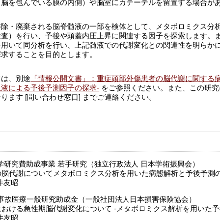
（脳を包んでいる膜の内側）や脳室にカテーテルを留置する場合が
排除・廃棄される脳脊髄液の一部を検体として、メタボロミクス分
検査）を行い、予後や頭蓋内圧上昇に関連する因子を探索します。
を用いて同分析を行い、上記髄液での代謝変化との関連性を明らか
探求することを目的とします。
ては、別途
「情報公開文書」：重症頭部外傷患者の脳代謝に関する病
液による予後予測因子の探求-
をご参照ください。また、この研究
ります [問い合わせ窓口] までご連絡ください。
科学研究費助成事業 若手研究（独立行政法人 日本学術振興会）
の脳代謝についてメタボロミクス分析を用いた病態解析と予後予測
井友昭
交通事故医療一般研究助成金（一般社団法人日本損害保険協会）
おける急性期脳代謝変化について -メタボロミクス解析を用いた予
井友昭