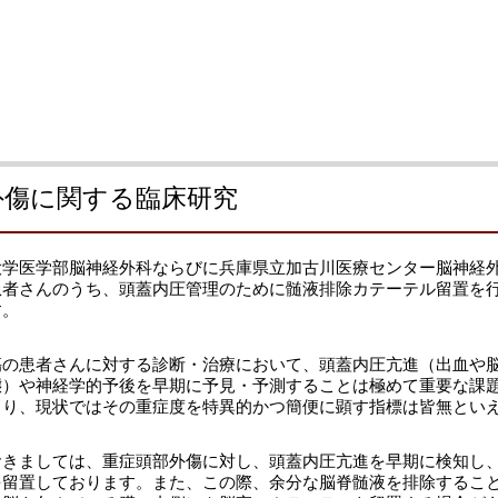
外傷に関する臨床研究
大学医学部脳神経外科ならびに兵庫県立加古川医療センター脳神経外
患者さんのうち、頭蓋内圧管理のために髄液排除カテーテル留置を
す。
傷の患者さんに対する診断・治療において、頭蓋内圧亢進（出血や
態）や神経学的予後を早期に予見・予測することは極めて重要な課
まり、現状ではその重症度を特異的かつ簡便に顕す指標は皆無とい
おきましては、重症頭部外傷に対し、頭蓋内圧亢進を早期に検知し
を留置しております。また、この際、余分な脳脊髄液を排除するこ