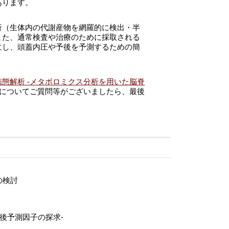
あります。
析（生体内の代謝産物を網羅的に検出・半
また、通常検査や治療のために採取される
にし、頭蓋内圧や予後を予測するための簡
態解析 -メタボロミクス分析を用いた脳脊
についてご質問等がございましたら、最後
の検討
後予測因子の探求-