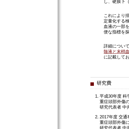
し、硬膜下
これにより
定量化する
血液の一部
便な指標を
詳細につい
髄液と末梢血
に記載してお
研究費
平成30年度 
重症頭部外傷
研究代表者 中
2017年度 
重症頭部外傷に
研究代表者 中