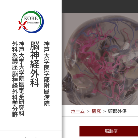
教授挨拶
外来案内
研修内容
研究活動
主催学会
スタッフ紹介
情報公開文書
専攻医募集
診療実績
イベント
専攻医からのメッセージ
教室の歩み
診療内容
業績
関連施設・学会
受賞
ホーム
＞
研究
＞ 頭部外傷
脳腫瘍