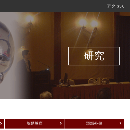
アクセス
研究
脳動脈瘤
頭部外傷