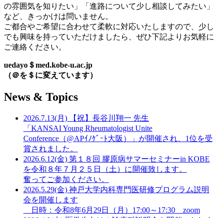
の雰囲気を知りたい」「進路について少し相談してみたい」
など、きっかけは問いません。
ご都合やご希望に合わせて柔軟に対応いたしますので、少し
でも興味を持っていただけましたら、ぜひ下記よりお気軽に
ご連絡ください。
uedayo＄med.kobe-u.ac.jp
（＠を＄に変えています）
News & Topics
2026.7.13(月)
【祝】長谷川翔一 先生
「KANSAI Young Rheumatologist Unite
Conference（@APｲﾉｹﾞｰﾄ大阪）」が開催され、1位を受
賞されました。
2026.6.12(金)
第１８回 膠原病サマーセミナーin KOBE
を令和８年７月２５日（土）に開催致します。
奮ってご参加ください。
2026.5.29(金)
神戸大学内科専門医研修プログラム説明
会を開催します
日時：令和8年6月29日（月）17:00～17:30 zoom