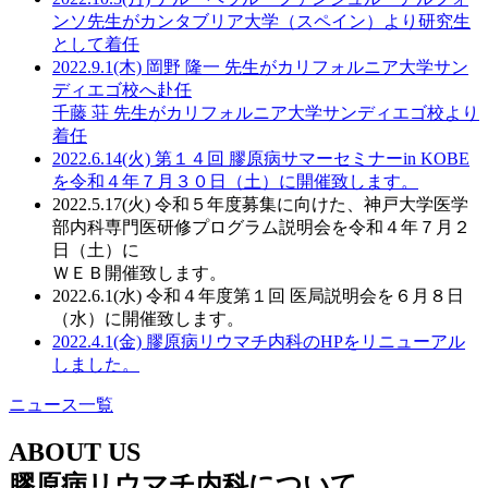
ンソ先生がカンタブリア大学（スペイン）より研究生
として着任
2022.9.1(木)
岡野 隆一 先生がカリフォルニア大学サン
ディエゴ校へ赴任
千藤 荘 先生がカリフォルニア大学サンディエゴ校より
着任
2022.6.14(火)
第１４回 膠原病サマーセミナーin KOBE
を令和４年７月３０日（土）に開催致します。
2022.5.17(火)
令和５年度募集に向けた、神戸大学医学
部内科専門医研修プログラム説明会を令和４年７月２
日（土）に
ＷＥＢ開催致します。
2022.6.1(水)
令和４年度第１回 医局説明会を６月８日
（水）に開催致します。
2022.4.1(金)
膠原病リウマチ内科のHPをリニューアル
しました。
ニュース一覧
ABOUT US
膠原病リウマチ内科について