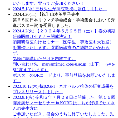
いたします。奮ってご参加ください！
2024.5.1(水)
三枝先生が病院教授に就任しました。
2024.4.20(土)
【祝】山本英里子先生
第６８回日本リウマチ学会総会・学術集会 において秀
逸ポスター賞 を受賞しました。
2024.4.2(火)
【２０２４年５月２５日（土）】春の初期
研修医向けセミナー開催決定！
初期研修医向けセミナー（医学生・専攻医も大歓迎）
を開催いたします。膠原病診療のご経験にかかわら
ず、
気軽に聴講いただける内容です。
問い合わせ先：maiyam$med.kobe-u.ac.jp（山下）（@を
$に変えています）
ポスターのQRコードより、事前登録をお願いいたしま
す。
2023.10.12(木)
抗β2GPI・ネオセルフ抗体の研究成果を
プレスリリースしました。
2023.8.1(火)
令和５年７月２９日に開催した、第１５回
膠原病サマーセミナー in KOBE は、おかげ様でたくさ
んの先生方に
ご参加いただき、盛会のうちに終了いたしました。先