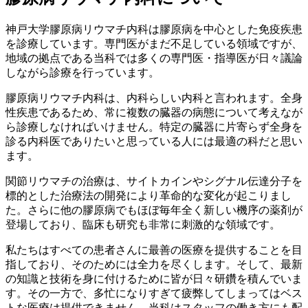
神戸大学膠原病リウマチ内科は膠原病を中心とした免疫疾患
を診療しています。専門医がまだ不足している領域ですが、
地域の拠点である当科では多くの専門医・指導医が日々議論
しながら診療を行っています。
膠原病リウマチ内科は、内科らしい内科と言われます。全身
性疾患であるため、常に複数の臓器の病態について考えなが
ら診療しなければいけません。特定の臓器に片寄らず全身を
診る内科医でありたいと思っている人には最適の科だと思い
ます。
関節リウマチの治療は、サイトカインやシグナル伝達分子を
標的とした治療法の開発により革命的な変化が起こりまし
た。さらに他の膠原病でもほぼ毎年全く新しい機序の薬剤が
登場しており、臨床も研究も非常に刺激的な領域です。
私たちはすべての患者さんに最善の医療を提供することを目
指しており、そのためには全力を尽くします。そして、最新
の知識と技術を身に付けるために皆が日々研鑽を積んでいま
す。その一方で、多忙になりすぎて疲弊してしまってはベス
トな医療は提供できません。当科はスタッフの働き方にも配