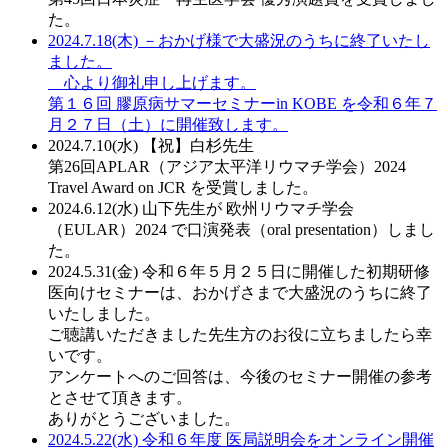
た。
2024.7.18(木)
－おかげ様で大盛況のうちに終了いたし
ました。
心より御礼申し上げます。
第１６回 膠原病サマーセミナーin KOBE を令和６年７
月２７日（土）に開催致します。
2024.7.10(水)
【祝】白杉先生
第26回APLAR（アジア太平洋リウマチ学会）2024
Travel Award on JCR を受賞しました。
2024.6.12(水)
山下先生が 欧州リウマチ学会
（EULAR）2024 で口演発表（oral presentation）しまし
た。
2024.5.31(金)
令和６年５月２５日に開催した初期研修
医向けセミナーは、おかげさまで大盛況のうちに終了
いたしました。
ご聴講いただきました先生方のお役に立ちましたら幸
いです。
アンケートへのご回答は、今後のセミナー開催の参考
とさせて頂きます。
ありがとうございました。
2024.5.22(水)
令和６年度 医局説明会をオンライン開催