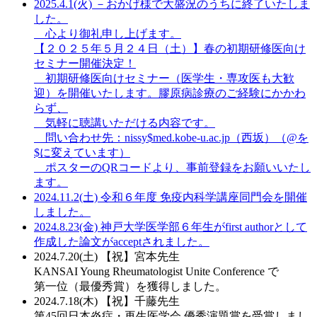
2025.4.1(火)
－おかげ様で大盛況のうちに終了いたしま
した。
心より御礼申し上げます。
【２０２５年５月２４日（土）】春の初期研修医向け
セミナー開催決定！
初期研修医向けセミナー（医学生・専攻医も大歓
迎）を開催いたします。膠原病診療のご経験にかかわ
らず、
気軽に聴講いただける内容です。
問い合わせ先：nissy$med.kobe-u.ac.jp（西坂）（@を
$に変えています）
ポスターのQRコードより、事前登録をお願いいたし
ます。
2024.11.2(土)
令和６年度 免疫内科学講座同門会を開催
しました。
2024.8.23(金)
神戸大学医学部６年生がfirst authorとして
作成した論文がacceptされました。
2024.7.20(土)
【祝】宮本先生
KANSAI Young Rheumatologist Unite Conference で
第一位（最優秀賞）を獲得しました。
2024.7.18(木)
【祝】千藤先生
第45回日本炎症・再生医学会 優秀演題賞を受賞しまし