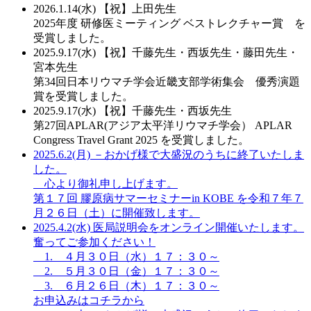
2026.1.14(水)
【祝】上田先生
2025年度 研修医ミーティング ベストレクチャー賞 を
受賞しました。
2025.9.17(水)
【祝】千藤先生・西坂先生・藤田先生・
宮本先生
第34回日本リウマチ学会近畿支部学術集会 優秀演題
賞を受賞しました。
2025.9.17(水)
【祝】千藤先生・西坂先生
第27回APLAR(アジア太平洋リウマチ学会） APLAR
Congress Travel Grant 2025 を受賞しました。
2025.6.2(月)
－おかげ様で大盛況のうちに終了いたしま
した。
心より御礼申し上げます。
第１７回 膠原病サマーセミナーin KOBE を令和７年７
月２６日（土）に開催致します。
2025.4.2(水)
医局説明会をオンライン開催いたします。
奮ってご参加ください！
1. ４月３０日（水）１７：３０～
2. ５月３０日（金）１７：３０～
3. ６月２６日（木）１７：３０～
お申込みはコチラから