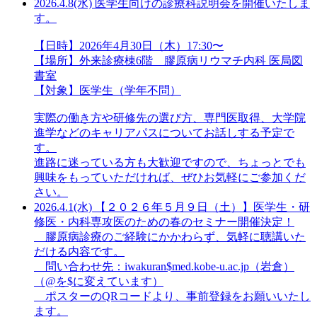
2026.4.8(水)
医学生向けの診療科説明会を開催いたしま
す。
【日時】2026年4月30日（木）17:30〜
【場所】外来診療棟6階 膠原病リウマチ内科 医局図
書室
【対象】医学生（学年不問）
実際の働き方や研修先の選び方、専門医取得、大学院
進学などのキャリアパスについてお話しする予定で
す。
進路に迷っている方も大歓迎ですので、ちょっとでも
興味をもっていただければ、ぜひお気軽にご参加くだ
さい。
2026.4.1(水)
【２０２６年５月９日（土）】医学生・研
修医・内科専攻医のための春のセミナー開催決定！
膠原病診療のご経験にかかわらず、気軽に聴講いた
だける内容です。
問い合わせ先：iwakuran$med.kobe-u.ac.jp（岩倉）
（@を$に変えています）
ポスターのQRコードより、事前登録をお願いいたし
ます。