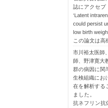
誌にアクセプト
‘Latent intrare
could persist un
low birth weigh
この論文は高
市川裕太医師
師、野津寛大
群の病因に関
生検組織にお
在を解析する
ました。
抗ネフリン抗