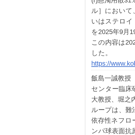
(r)懸濁用散
ル］において
いはステロイ
を2025年9
この内容は20
した。
https://www.ko
飯島一誠教授
センター臨床
大教授、堀之
ループは、難
依存性ネフロー
ンパ球表面抗