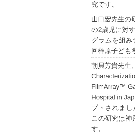
究です。
山口宏先生の
の2歳児に対
グラムを組み
回榊原子ども学
朝貝芳貴先生、山
Characterizatio
FilmArray™ Gast
Hospital in J
プトされました (
この研究は神
す。