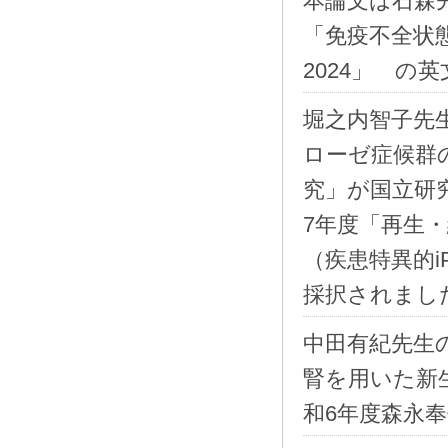
本論文は石森先生
「免疫不全状
2024」 の
堀之内智子先
ローゼ症候群
究」が国立研
7年度「再生
（疾患特異的
採択されました。(
中田有紀先生
腎を用いた新
和6年度森永奉仕